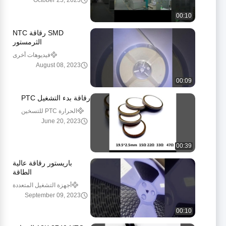
October 25, 2023
00:10
SMD رقاقة NTC
الثرمستور
فيديوهات أخرى
August 08, 2023
00:09
رقاقة بدء التشغيل PTC
الحرارة PTC للتسخين
June 20, 2023
00:39
باريستور رقاقة عالية
الطاقة
أجهزة التشغيل المتعددة
الأبعاد (SMD)
September 09, 2023
00:10