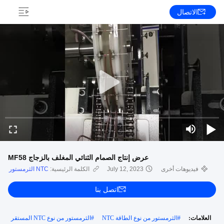
الاتصال
عرض إنتاج الصمام الثنائي المغلف بالزجاج MF58
فيديوهات أخرى
July 12, 2023
الكلمة الرئيسية:
NTC الثرمستور
اتصل بنا
العلامات:
#
الثرمستور من نوع الطاقة NTC
#
الثرمستور من نوع NTC المستقر