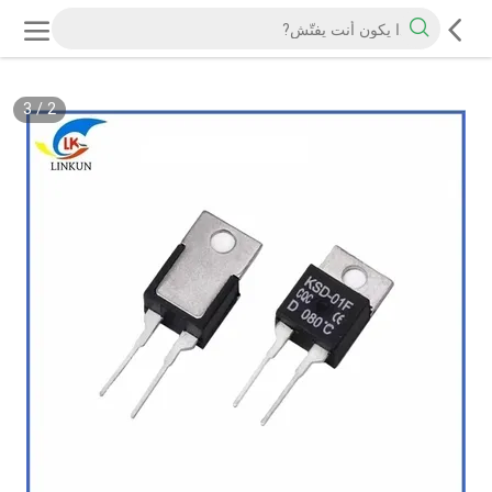
3
/
2